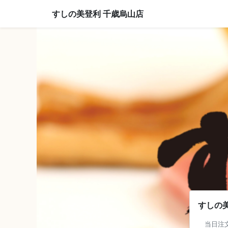
すしの美登利 千歳烏山店
すしの
当日注