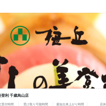
美登利 千歳烏山店
文受付時間
受け取り可能時間
最短出来上がり時間
店休