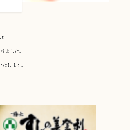
た

りました。

たします。
