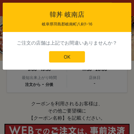
会員登録
ログイン
韓丼 岐南店
岐阜県羽島郡岐南町八剣1-16
ご注文の店舗は上記でお間違いありませんか？
OK
韓丼 岐南店
当日注文受付時間
受け取り可能時間
9:00 - 19:30
11:30 - 20:00
最短出来上がり時間
店休日
-
-
注文から
分後
クーポンを利用されるお客様は、

その他ご要望欄に

【クーポン名称】を記載ください。