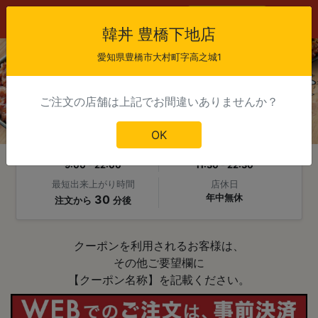
会員登録
ログイン
韓丼 豊橋下地店
愛知県豊橋市大村町字高之城1
ご注文の店舗は上記でお間違いありませんか？
OK
韓丼 豊橋下地店
当日注文受付時間
受け取り可能時間
9:00 - 22:00
11:30 - 22:30
最短出来上がり時間
店休日
30
年中無休
注文から
分後
クーポンを利用されるお客様は、

その他ご要望欄に

【クーポン名称】を記載ください。