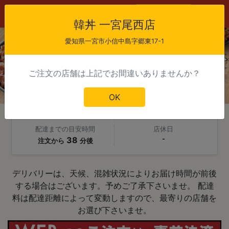
会員登録
ログイン
韓丼 一宮尾西店
愛知県一宮市小信中島字郷東17-1
ご注文の店舗は上記でお間違いありませんか？
韓丼 一宮尾西店
OK
当日注文受付時間
配達可能時間
9:00 - 20:00
11:30 - 21:00
配達までの目安時間
店休日
38
-
注文から
分後
デリバリーは、天候、混雑状況によりお届け時間が前後
する場合はございます。予めご了承下さいませ。 配達
料は配達距離によって変動しますので、最寄りの店舗を
お選び下さいませ。