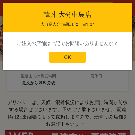
会員登録
ログイン
韓丼 大分中島店
大分県大分市碩田町2丁目1-34
ご注文の店舗は上記でお間違いありませんか？
韓丼 大分中島店
OK
当日注文受付時間
配達可能時間
10:00 - 21:30
11:30 - 22:30
配達までの目安時間
店休日
38
-
注文から
分後
デリバリーは、天候、混雑状況によりお届け時間が前後
する場合はございます。予めご了承下さいませ。 配達
料は配達距離によって変動しますので、最寄りの店舗を
お選び下さいませ。