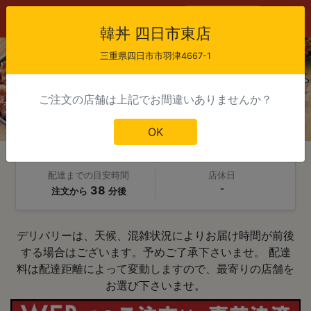
会員登録
ログイン
韓丼 四日市東店
三重県四日市市羽津4667-1
ご注文の店舗は上記でお間違いありませんか？
韓丼 四日市東店
OK
当日注文受付時間
配達可能時間
9:00 - 22:00
11:30 - 23:00
配達までの目安時間
店休日
38
-
注文から
分後
デリバリーは、天候、混雑状況によりお届け時間が前後
する場合はございます。予めご了承下さいませ。 配達
料は配達距離によって変動しますので、最寄りの店舗を
お選び下さいませ。