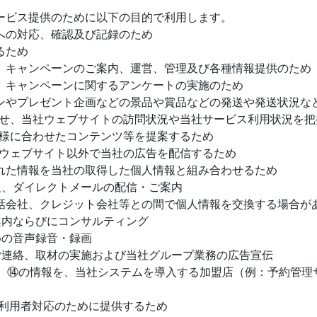
サービス提供のために以下の目的で利用します。
の対応、確認及び記録のため
るため
キャンペーンのご案内、運営、管理及び各種情報提供のため
キャンペーンに関するアンケートの実施のため
やプレゼント企画などの景品や賞品などの発送や発送状況な
、当社ウェブサイトの訪問状況や当社サービス利用状況を把
に合わせたコンテンツ等を提案するため
ェブサイト以外で当社の広告を配信するため
た情報を当社の取得した個人情報と組み合わせるため
、ダイレクトメールの配信・ご案内
会社、クレジット会社等との間で個人情報を交換する場合があ
内ならびにコンサルティング
の音声録音・録画
連絡、取材の実施および当社グループ業務の広告宣伝
の情報を、当社システムを導入する加盟店（例：予約管理サ
用者対応のために提供するため