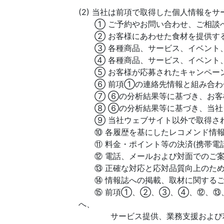
(2) 当社は前項で取得した個人情報を
① ご予約やお問い合わせ、ご相談へ
② お客様にあわせた食材を提供す
③ 各種商品、サービス、イベント、
④ 各種商品、サービス、イベント、
⑤ お客様が応募されたキャンペーン
⑥ 前項①の連絡先情報と組み合わせ
⑦ ⑥の分析結果等に基づき、お客様
⑧ ⑥の分析結果等に基づき、当社ウ
⑨ 当社ウェブサイト以外で取得され
⑩ 各履歴を基にしたレコメンド情報
⑪ 料金・ポイント等の決済(携帯電話
⑫ 電話、メールおよび対面でのご案
⑬ 正確な対応と応対品質向上のため
⑭ 情報誌への掲載、取材に関するご
⑮ 前項①、②、③、④、⑫、⑬、⑭
へ、
サービス提供、業務支援および利