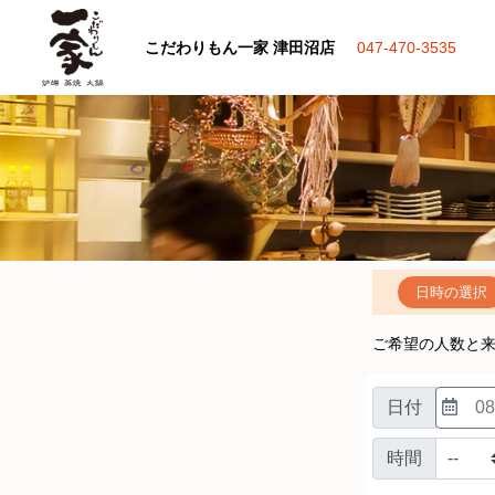
こだわりもん一家 津田沼店
047-470-3535
日時の選択
ご希望の人数と
日付
08
時間