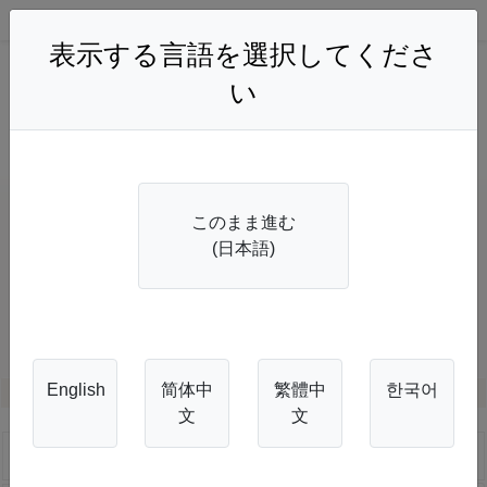
THE FOREST BBQ
-
表示する言語を選択してくださ
い
子供は小学生以上のお客様が対象です。未就学児はお値段
頂戴しておりませんので、入力の必要がございません。
人数
このまま進む
大人
(日本語)
子供
前の月
次の月
English
简体中
繁體中
한국어
2026年08月
文
文
日
月
火
水
木
金
土
7/26
7/27
7/28
7/29
7/30
7/31
1